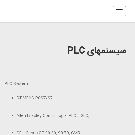
Toggle
navigation
سیستمهای PLC
PLC System :
SIEMENS PCS7/S7
Allen Bradley ControlLogix, PLC5, SLC,
GE – Fanuc GE 90-30, 90-70, GMR